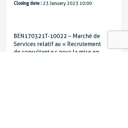
Closing date :
23 January 2023 10:00
BEN170321T-10022 – Marché de
Services relatif au « Recrutement
de consultant.e.s pour la mise en
place d’un programme de
mentorat et coaching pour les
femmes entrepreneures au Bénin
»
Country :
Benin
Closing date :
20 January 2023 15:36