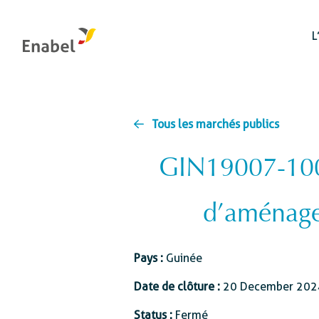
L
Tous les marchés publics
GIN19007-1006
Organes de gestion et de contrôle
Gestion des ressources
Santé mondiale
Intégrité : le canal interne de signalement
d’aménage
naturelles et biodiversité
Education et
L’évaluation chez Enabel
Systèmes alimentaires
développement de
compétences
Pays :
Guinée
Transition énergétique
Développement
Eau
Date de clôture :
20 December 202
économique et
d’entreprises
Status :
Fermé