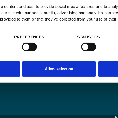
e content and ads, to provide social media features and to analy
 our site with our social media, advertising and analytics partn
Email
 provided to them or that they’ve collected from your use of their
*
Consent
Oui, je m'insc
PREFERENCES
STATISTICS
matière de
*
CAPTCHA
Allow selection
D
c
ons
P