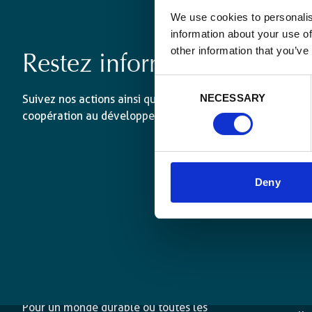
We use cookies to personalis
information about your use of
other information that you’ve
Restez informé·es
Consent
NECESSARY
Suivez nos actions ainsi que les dernières tendances en 
Selection
coopération au développement.
Deny
L’agence
Nos acti
Pour un monde durable où toutes les