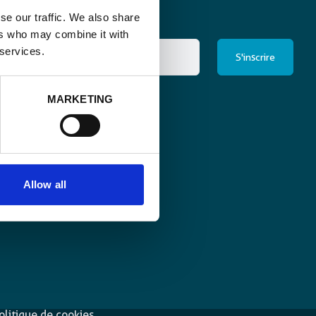
se our traffic. We also share
ers who may combine it with
 services.
ris à la newsletter
MARKETING
*
Allow all
éclaration de
Suivez-nous
onfidentialité
olitique de cookies