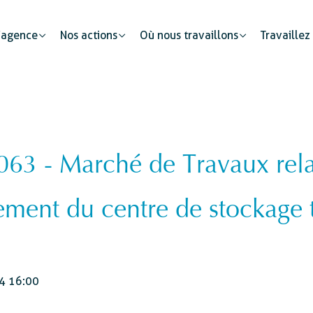
’agence
Nos actions
Où nous travaillons
Travaillez
3 - Marché de Travaux relat
Partenariats publics
Mobilité humaine
Justice
Le secteur privé : un cataly
ment du centre de stockage 
Développement urbain
Sécurité
s
Etat civil
4 16:00