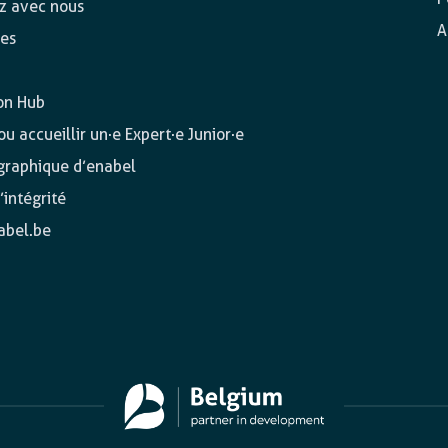
ez avec nous
A
es
on Hub
u accueillir un·e Expert·e Junior·e
 graphique d’enabel
’intégrité
abel.be