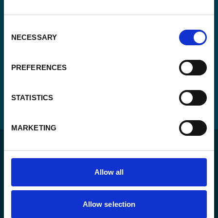
Consent
NECESSARY
Selection
PREFERENCES
STATISTICS
MARKETING
Allow all
Pour un monde durable où toutes les personnes vivent
Allow selection
dans un État de droit et ont la liberté de s’épanouir