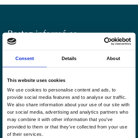
Restez informé·es
Suivez nos actions ainsi que les dernières tendances en
matière de coopération au développement.
Consent
Details
About
This website uses cookies
We use cookies to personalise content and ads, to
provide social media features and to analyse our traffic.
Email
*
We also share information about your use of our site with
our social media, advertising and analytics partners who
may combine it with other information that you’ve
Consent
Oui, je m'inscris à la newsletter
*
provided to them or that they’ve collected from your use
*
of their services.
CAPTCHA