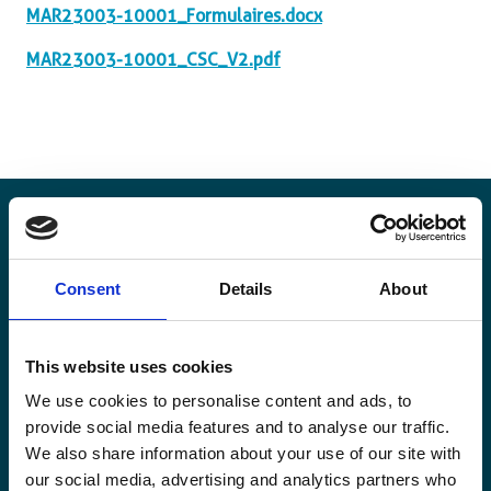
MAR23003-10001_Formulaires.docx
MAR23003-10001_CSC_V2.pdf
Restez informé·es
Consent
Details
About
Suivez nos actions ainsi que les dernières tendances en
matière de coopération au développement.
This website uses cookies
We use cookies to personalise content and ads, to
provide social media features and to analyse our traffic.
We also share information about your use of our site with
our social media, advertising and analytics partners who