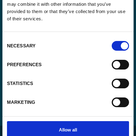
may combine it with other information that you’ve
Email
provided to them or that they’ve collected from your use
*
of their services.
Consent
Oui, je m'inscris à la newsletter
*
*
Consent
CAPTCHA
NECESSARY
Selection
PREFERENCES
STATISTICS
MARKETING
Allow all