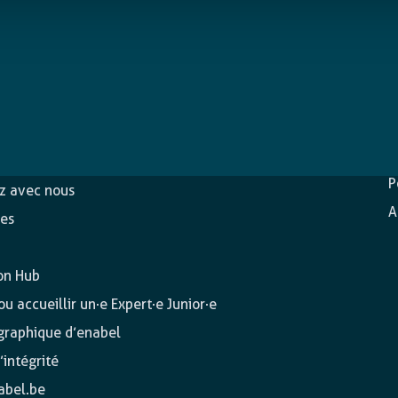
D
c
ons
P
ez avec nous
A
es
on Hub
u accueillir un·e Expert·e Junior·e
 graphique d’enabel
’intégrité
abel.be