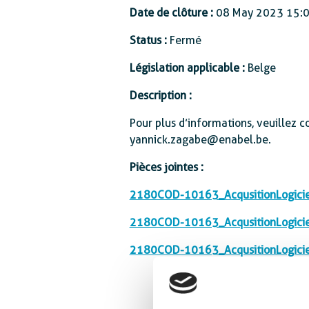
Date de clôture :
Protection sociale
08 May 2023 15:
Status :
Fermé
Législation applicable :
Belge
Description :
Pour plus d’informations, veuille
yannick.zagabe@enabel.be.
Pièces jointes :
2180COD-10163_AcqusitionLogicie
2180COD-10163_AcqusitionLogici
2180COD-10163_AcqusitionLogicie