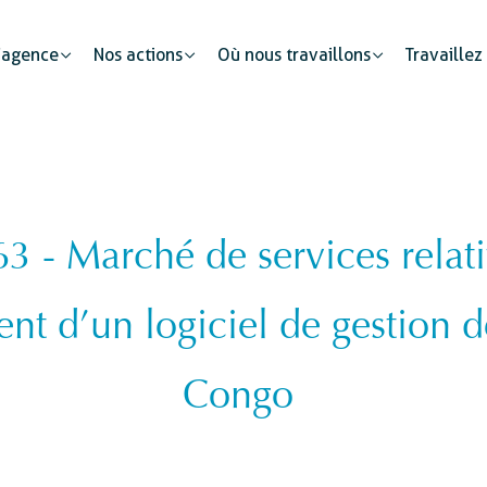
’agence
Nos actions
Où nous travaillons
Travaillez
 Marché de services relatif
Partenariats publics
Mobilité humaine
Justice
Le secteur privé : un cataly
nt d’un logiciel de gestion 
Développement urbain
Sécurité
s
Etat civil
Congo