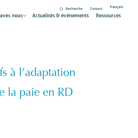
Français
Recherche
Contact
 avec nous
Actualités & événements
Ressources
s à l’adaptation
Digitalisation
seur pour un changement durable
Egalité de genre et
de la paie en RD
inclusion
Éducation à la citoyenneté
mondiale