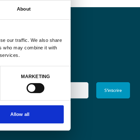
About
se our traffic. We also share
ers who may combine it with
 services.
MARKETING
ris à la newsletter
*
Allow all