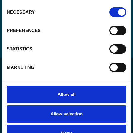
Consent
NECESSARY
Selection
PREFERENCES
STATISTICS
MARKETING
Allow all
Pour un monde durable où toutes les personnes vivent
dans un État de droit et ont la liberté de s’épanouir
Allow selection
pleinement.