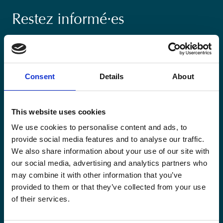
Restez informé·es
Suivez nos actions ainsi que les dernières tendances en
matière de coopération au développement.
Consent
Details
About
This website uses cookies
Email
We use cookies to personalise content and ads, to
*
provide social media features and to analyse our traffic.
We also share information about your use of our site with
Consent
our social media, advertising and analytics partners who
Oui, je m'inscris à la newsletter
*
*
may combine it with other information that you’ve
CAPTCHA
provided to them or that they’ve collected from your use
of their services.