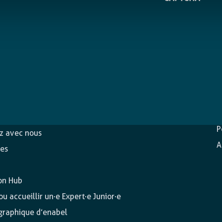
D
c
ons
P
ez avec nous
A
es
on Hub
u accueillir un·e Expert·e Junior·e
 graphique d’enabel