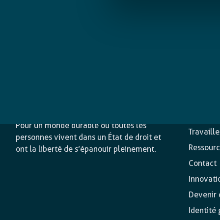
L’agence
Nos acti
Pour un monde durable où toutes les
Travaill
personnes vivent dans un État de droit et
Ressourc
ont la liberté de s’épanouir pleinement.
Contact
Innovati
Devenir o
Identité