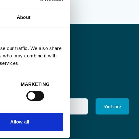
About
se our traffic. We also share
ers who may combine it with
 services.
MARKETING
Allow all
ris à la newsletter
*