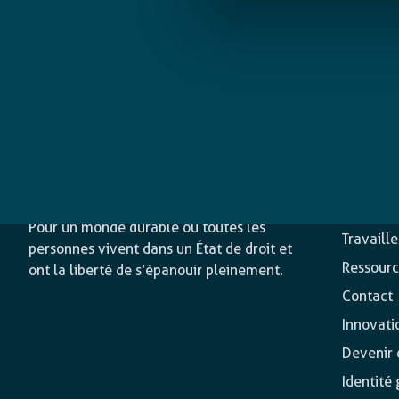
L’agence
Nos acti
Pour un monde durable où toutes les
Travaill
personnes vivent dans un État de droit et
Ressourc
ont la liberté de s’épanouir pleinement.
Contact
Innovati
Devenir o
Identité