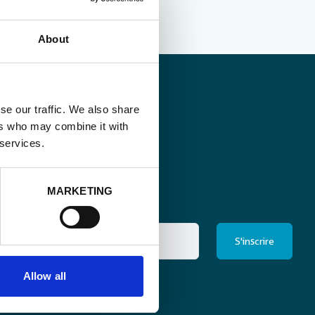
About
se our traffic. We also share
ers who may combine it with
 services.
MARKETING
Allow all
ris à la newsletter
*