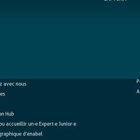
D
c
ons
P
ez avec nous
A
es
on Hub
u accueillir un·e Expert·e Junior·e
 graphique d’enabel