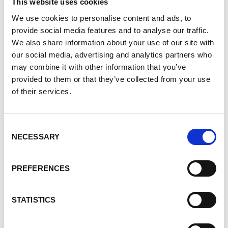
This website uses cookies
processus douaniers et la gestion des barrières
We use cookies to personalise content and ads, to
non tarifaires. Enfin, à Dar es Salaam, ONU
provide social media features and to analyse our traffic.
Habitat appuie le développement de moyens de
We also share information about your use of our site with
transport électriques (bus, tuk-tuk).
our social media, advertising and analytics partners who
may combine it with other information that you’ve
provided to them or that they’ve collected from your use
Transport et développement : un
of their services.
levier pour un avenir durable
Consent
Plus qu’une initiative logistique et économique,
NECESSARY
Selection
les couloirs stratégiques visent également et
surtout à
renforcer l’autonomie et le pouvoir
PREFERENCES
d’action des populations
: entrepreneurs,
agriculteurs et communautés locales jouiront
directement de la modernisation des
STATISTICS
infrastructures.