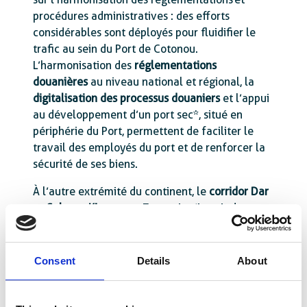
procédures administratives : des efforts
considérables sont déployés pour fluidifier le
trafic au sein du Port de Cotonou.
L’harmonisation des
réglementations
douanières
au niveau national et régional, la
digitalisation des processus douaniers
et l’appui
au développement d’un port sec*, situé en
périphérie du Port, permettent de faciliter le
travail des employés du port et de renforcer la
sécurité de ses biens.
À l’autre extrémité du continent, le
corridor Dar
es Salaam-Kigoma
en Tanzanie s’inscrit dans
une dynamique similaire : de concert avec le
Port d’Anvers-Bruges, TradeMark Africa et ONU
Habitat, Enabel travaille pour optimiser les
Consent
Details
About
opérations et le transit des biens dans le port de
Dar Es Salaam. TradeMark Africa fournit un
appui précieux via la numérisation des