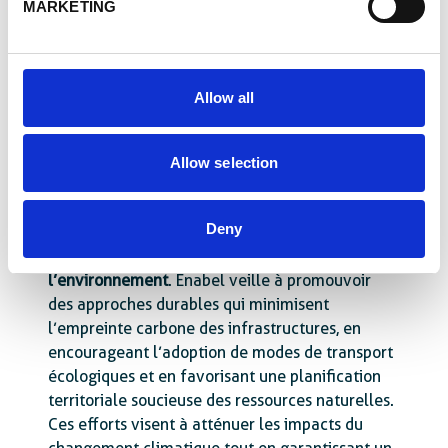
En assurant une meilleure connexion, les
MARKETING
couloirs stratégiques permettent aux
communautés locales d’accéder plus
facilement aux services essentiels tels que la
santé et l’éducation. Vecteur de stabilité et de
Allow all
cohésion, le désenclavement de certaines zones
isolées renforce les liens entre les
Allow selection
communautés et facilite l’intégration régionale.
Enfin, dans un contexte de transition écologique,
Deny
les couloirs stratégiques doivent intégrer des
solutions de transport respectueuses de
l’environnement
. Enabel veille à promouvoir
des approches durables qui minimisent
l’empreinte carbone des infrastructures, en
encourageant l’adoption de modes de transport
écologiques et en favorisant une planification
territoriale soucieuse des ressources naturelles.
Ces efforts visent à atténuer les impacts du