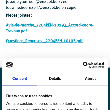
josiane.ylonfoun@enabel.be avec
ludwine.beernaert@enabel.be en copie.
Pièces jointes :
Avis-de-marche_2204BEN-10193_Accord-cadre-
Travaux.pdf
Questions_Reponses-_2204BEN-10193.pdf
Consent
Details
About
Restez informé·es
This website uses cookies
Suivez nos actions ainsi que les dernières tendances en
We use cookies to personalise content and ads, to
matière de coopération au développement.
provide social media features and to analyse our traffic.