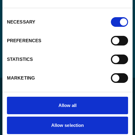
Consent
NECESSARY
Selection
PREFERENCES
STATISTICS
MARKETING
Allow all
Pour un monde durable où toutes les personnes vivent
Allow selection
dans un État de droit et ont la liberté de s’épanouir