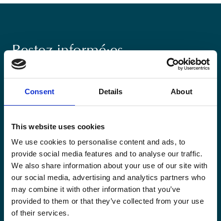
Restez informé·es
Suivez nos actions ainsi que les dernières tendances en
matière de coopération au développement.
Consent
Details
About
This website uses cookies
We use cookies to personalise content and ads, to
provide social media features and to analyse our traffic.
Email
*
We also share information about your use of our site with
our social media, advertising and analytics partners who
may combine it with other information that you’ve
Consent
Oui, je m'inscris à la newsletter
*
provided to them or that they’ve collected from your use
*
of their services.
CAPTCHA