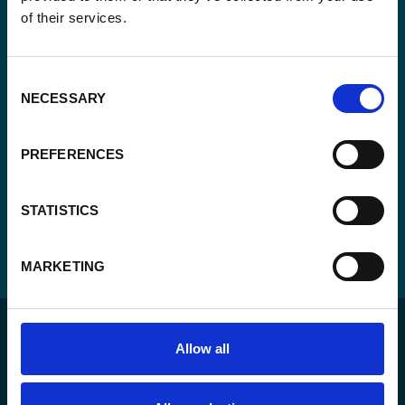
Consent
Oui, je m'inscris à la newsletter
*
of their services.
*
CAPTCHA
Consent
NECESSARY
Selection
PREFERENCES
STATISTICS
MARKETING
Allow all