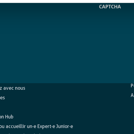
CAPTCHA
D
c
ons
P
ez avec nous
A
es
on Hub
u accueillir un·e Expert·e Junior·e