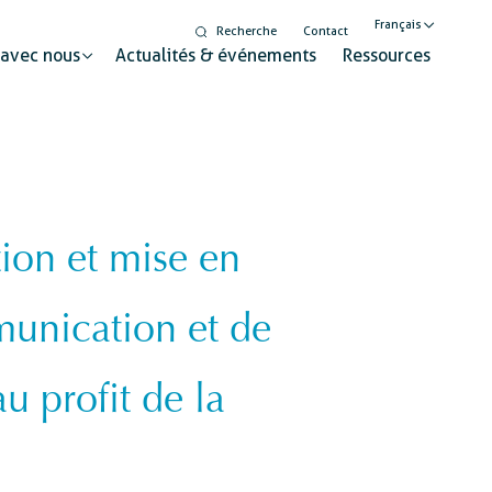
Français
Recherche
Contact
 avec nous
Actualités & événements
Ressources
English
Nederlands
ion et mise en
Digitalisation
seur pour un changement durable
Egalité de genre et
munication et de
inclusion
Éducation à la citoyenneté
 profit de la
mondiale