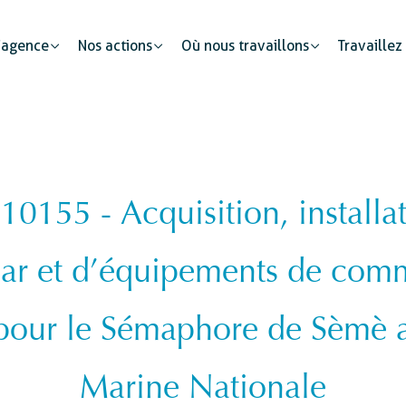
’agence
Nos actions
Où nous travaillons
Travaillez
155 - Acquisition, installat
Partenariats publics
Mobilité humaine
Justice
Le secteur privé : un cataly
dar et d’équipements de com
Développement urbain
Sécurité
s
Etat civil
 pour le Sémaphore de Sèmè au
Marine Nationale