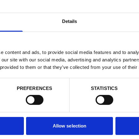
Details
e content and ads, to provide social media features and to analy
 our site with our social media, advertising and analytics partn
 provided to them or that they’ve collected from your use of their
PREFERENCES
STATISTICS
Email
*
Allow selection
Consent
Oui, je m'insc
matière de
*