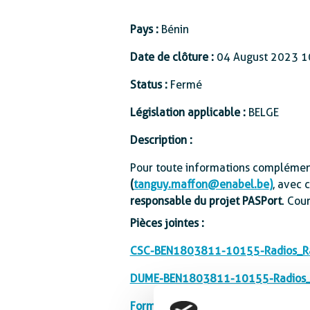
Protection sociale
Pays :
Bénin
Date de clôture :
04 August 2023 1
Status :
Fermé
Législation applicable :
BELGE
Description :
Pour toute informations complémenta
(
tanguy.maffon@enabel.be
)
, avec 
responsable du projet PASPort
. Cour
Pièces jointes :
CSC-BEN1803811-10155-Radios_Ra
DUME-BEN1803811-10155-Radios_
Formulaire-BEN1803811-10155-Rad