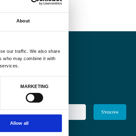
About
se our traffic. We also share
ers who may combine it with
 services.
MARKETING
Allow all
ris à la newsletter
*