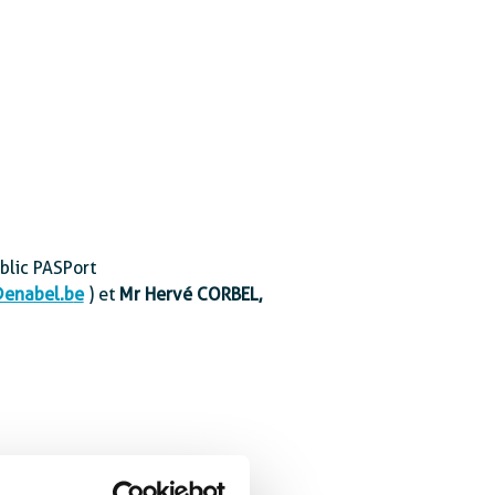
blic PASPort
enabel.b
e
) et
Mr Hervé
CORBEL,