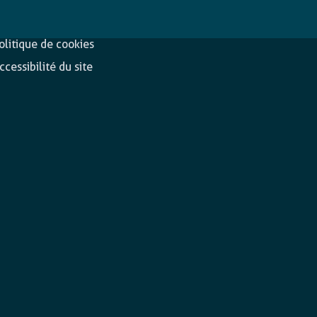
éclaration de
Suivez-nous
onfidentialité
olitique de cookies
ccessibilité du site