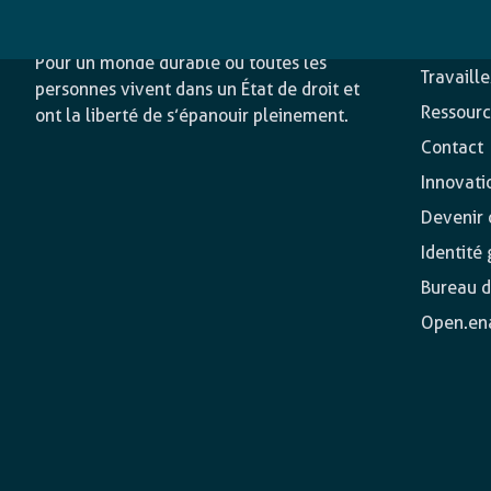
L’agence
Nos acti
Pour un monde durable où toutes les
Travaill
personnes vivent dans un État de droit et
Ressourc
ont la liberté de s’épanouir pleinement.
Contact
Innovati
Devenir o
Identité
Bureau d
Open.en