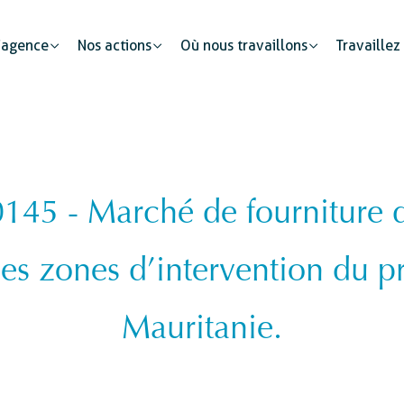
’agence
Nos actions
Où nous travaillons
Travaillez
45 - Marché de fourniture d
Partenariats publics
Mobilité humaine
Justice
Le secteur privé : un cataly
les zones d’intervention du p
Développement urbain
Sécurité
s
Etat civil
Mauritanie.