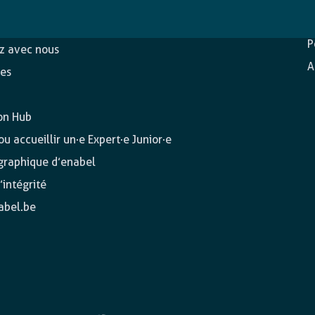
D
c
ons
P
ez avec nous
A
es
on Hub
u accueillir un·e Expert·e Junior·e
 graphique d’enabel
’intégrité
abel.be