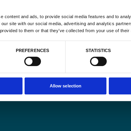
e content and ads, to provide social media features and to analy
 our site with our social media, advertising and analytics partn
 provided to them or that they’ve collected from your use of their
Email
*
PREFERENCES
STATISTICS
Consent
Oui, je m'insc
matière de
*
CAPTCHA
Allow selection