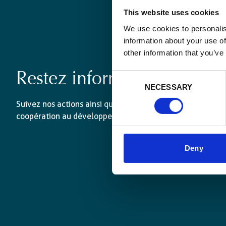
This website uses cookies
We use cookies to personalis
information about your use of
other information that you’ve
Restez informé·es
Consent
NECESSARY
Selection
Suivez nos actions ainsi que les dernières tendances en 
coopération au développement.
Deny