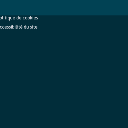
éclaration de
Suivez-nous
onfidentialité
olitique de cookies
ccessibilité du site