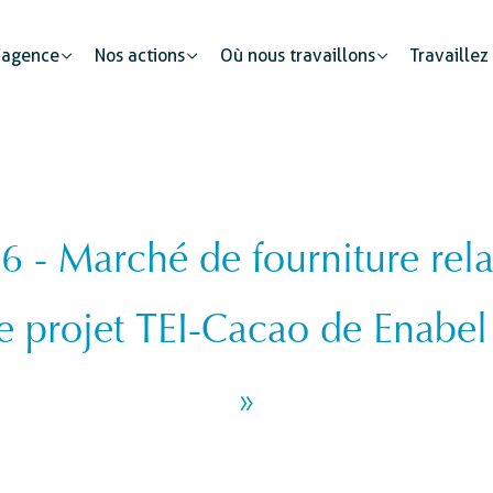
’agence
Nos actions
Où nous travaillons
Travaillez
- Marché de fourniture relati
Partenariats publics
Mobilité humaine
Justice
Le secteur privé : un cataly
e projet TEI-Cacao de Enabel
Développement urbain
Sécurité
s
Etat civil
»