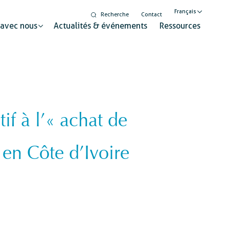
Français
Recherche
Contact
 avec nous
Actualités & événements
Ressources
English
Nederlands
f à l’« achat de
Digitalisation
seur pour un changement durable
Egalité de genre et
 en Côte d’Ivoire
inclusion
Éducation à la citoyenneté
mondiale