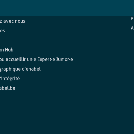
D
c
ons
P
ez avec nous
A
es
on Hub
u accueillir un·e Expert·e Junior·e
 graphique d’enabel
’intégrité
abel.be