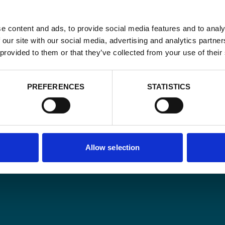
e content and ads, to provide social media features and to analy
 our site with our social media, advertising and analytics partn
 provided to them or that they’ve collected from your use of their
Email
*
PREFERENCES
STATISTICS
Consent
Oui, je m'insc
matière de
*
CAPTCHA
Allow selection