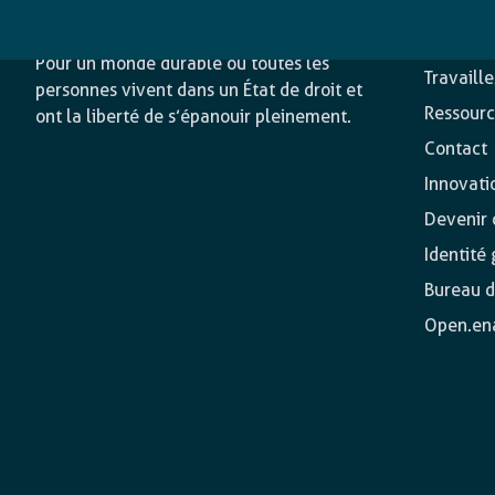
L’agence
Nos acti
Pour un monde durable où toutes les
Travaill
personnes vivent dans un État de droit et
Ressourc
ont la liberté de s’épanouir pleinement.
Contact
Innovati
Devenir o
Identité
Bureau d
Open.en