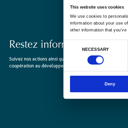
This website uses cookies
We use cookies to personalis
information about your use of
other information that you’ve
Restez informé·es
Consent
NECESSARY
Selection
Suivez nos actions ainsi que les dernières tendances en 
coopération au développement.
Deny