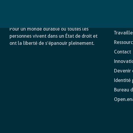
L’agence
Nos acti
Pour un monde durable où toutes les
Travaill
personnes vivent dans un État de droit et
Ressourc
ont la liberté de s’épanouir pleinement.
Contact
Innovati
Devenir o
Identité
Bureau d
Open.en