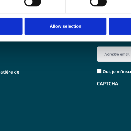
Allow selection
Email
*
Consent
Oui, je m'insc
matière de
*
CAPTCHA