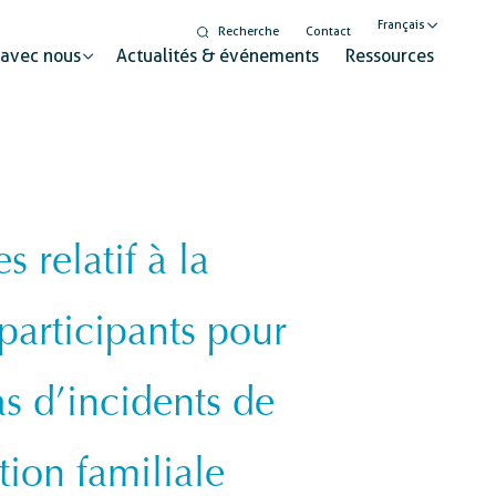
Français
Recherche
Contact
 avec nous
Actualités & événements
Ressources
English
Nederlands
relatif à la
Digitalisation
seur pour un changement durable
Egalité de genre et
participants pour
inclusion
Éducation à la citoyenneté
as d’incidents de
mondiale
tion familiale