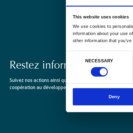
This website uses cookies
We use cookies to personalis
information about your use of
other information that you’ve
Consent
NECESSARY
Selection
Restez informé·es
Suivez nos actions ainsi que les dernières tendances en 
coopération au développement.
Deny