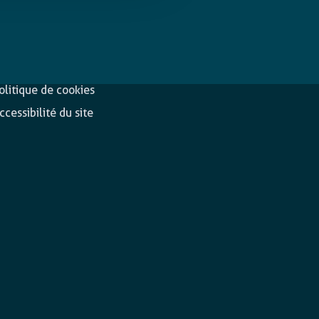
éclaration de
Suivez-nous
onfidentialité
olitique de cookies
ccessibilité du site