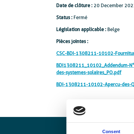
Date de clôture :
Protection sociale
20 December 202
Status :
Fermé
Législation applicable :
Belge
Pièces jointes :
CSC-BDI-1308211-10102-Fourniture-
BDI1308211_10102_Addendum-N°-1_C
des-systemes-solaires_PO.pdf
BDI-1308211-10102-Apercu-des-Qu
Consent