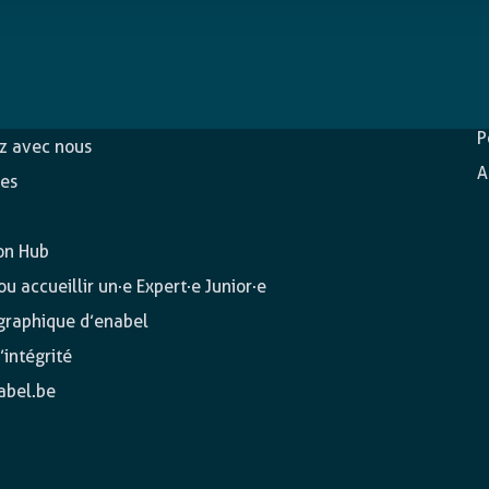
D
c
ons
P
ez avec nous
A
es
on Hub
u accueillir un·e Expert·e Junior·e
 graphique d’enabel
’intégrité
abel.be