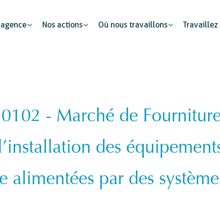
’agence
Nos actions
Où nous travaillons
Travaillez
02 - Marché de Fournitures 
Partenariats publics
Mobilité humaine
Justice
Le secteur privé : un cataly
l’installation des équipement
Développement urbain
Sécurité
s
Etat civil
alimentées par des systèmes