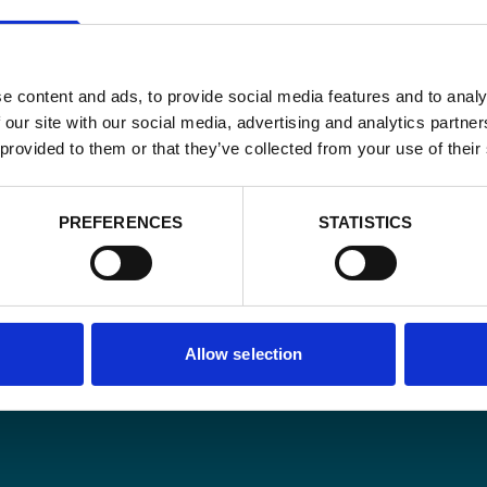
e content and ads, to provide social media features and to analy
 our site with our social media, advertising and analytics partn
 provided to them or that they’ve collected from your use of their
Email
PREFERENCES
STATISTICS
*
Consent
Oui, je m'insc
matière de
*
CAPTCHA
Allow selection