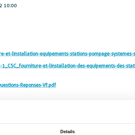
2 10:00
et-linstallation-equipements-stations-pompage-systemes-so
SC_fourniture-et-linstallation-des-equipements-des-stat
estions-Reponses-VF.pdf
Details