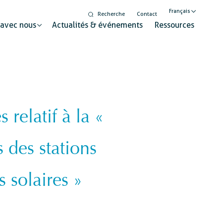
Français
Recherche
Contact
 avec nous
Actualités & événements
Ressources
English
Nederlands
relatif à la «
Digitalisation
seur pour un changement durable
Egalité de genre et
s des stations
inclusion
Éducation à la citoyenneté
 solaires »
mondiale