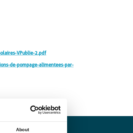
laires-VPublie-2.pdf
ions-de-pompage-alimentees-par-
About