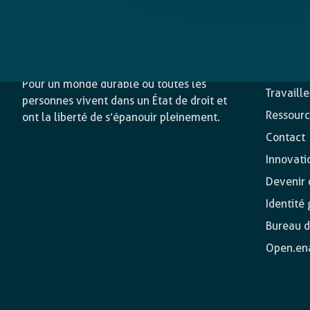
L’agence
Nos acti
Pour un monde durable où toutes les
Travaill
personnes vivent dans un État de droit et
Ressourc
ont la liberté de s’épanouir pleinement.
Contact
Innovati
Devenir o
Identité
Bureau d
Open.en