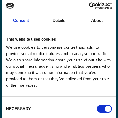
Consent
Details
About
Email
*
This website uses cookies
Consent
Oui, je m'inscris à la newsletter
*
We use cookies to personalise content and ads, to
*
provide social media features and to analyse our traffic.
CAPTCHA
We also share information about your use of our site with
our social media, advertising and analytics partners who
may combine it with other information that you’ve
provided to them or that they’ve collected from your use
of their services.
Consent
NECESSARY
Selection