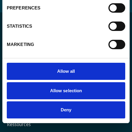
PREFERENCES
STATISTICS
MARKETING
Pour un monde durable où toutes les personnes vivent
dans un État de droit et ont la liberté de s’épanouir
pleinement.
Allow all
L’agence
Allow selection
Nos actions
Deny
Travaillez avec nous
Ressources