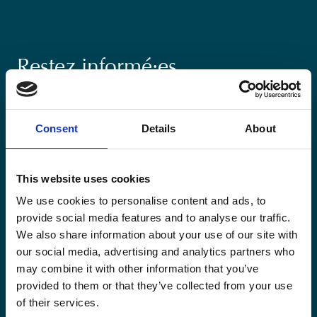
Restez informé·es
Suivez nos actions ainsi que les dernières tendances en
matière de coopération au développement.
Consent
Details
About
This website uses cookies
We use cookies to personalise content and ads, to
Email
provide social media features and to analyse our traffic.
*
We also share information about your use of our site with
our social media, advertising and analytics partners who
Consent
may combine it with other information that you’ve
Oui, je m'inscris à la newsletter
*
provided to them or that they’ve collected from your use
*
of their services.
CAPTCHA