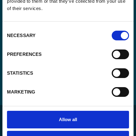
provided to them or that they’ve collected from your use
Consent
of their services.
Oui, je m'inscris à la newsletter
*
*
CAPTCHA
Consent
NECESSARY
Selection
PREFERENCES
STATISTICS
MARKETING
Allow all