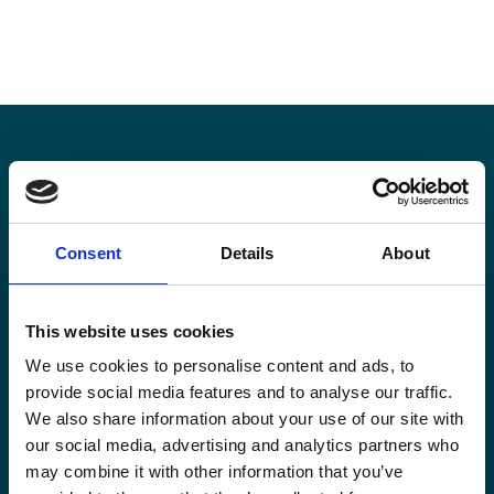
Restez informé·es
Consent
Details
About
Suivez nos actions ainsi que les dernières tendances en
matière de coopération au développement.
This website uses cookies
We use cookies to personalise content and ads, to
provide social media features and to analyse our traffic.
We also share information about your use of our site with
Email
our social media, advertising and analytics partners who
*
may combine it with other information that you’ve