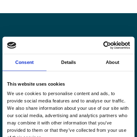
Restez informé·es
Suivez nos actions ainsi que les dernières tendances en
Consent
Details
About
matière de coopération au développement.
This website uses cookies
We use cookies to personalise content and ads, to
provide social media features and to analyse our traffic.
Email
We also share information about your use of our site with
*
our social media, advertising and analytics partners who
may combine it with other information that you’ve
Consent
provided to them or that they’ve collected from your use
Oui, je m'inscris à la newsletter
*
*