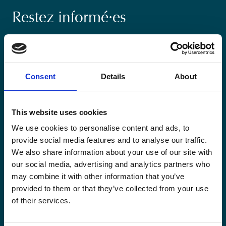
Restez informé·es
Suivez nos actions ainsi que les dernières tendances en
matière de coopération au développement.
Consent
Details
About
This website uses cookies
Email
We use cookies to personalise content and ads, to
*
provide social media features and to analyse our traffic.
We also share information about your use of our site with
Consent
Oui, je m'inscris à la newsletter
*
our social media, advertising and analytics partners who
*
may combine it with other information that you’ve
CAPTCHA
provided to them or that they’ve collected from your use
of their services.