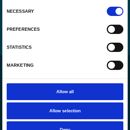
Consent
NECESSARY
Selection
PREFERENCES
STATISTICS
MARKETING
Allow all
Pour un monde durable où toutes les personnes vivent
dans un État de droit et ont la liberté de s’épanouir
pleinement.
Allow selection
Deny