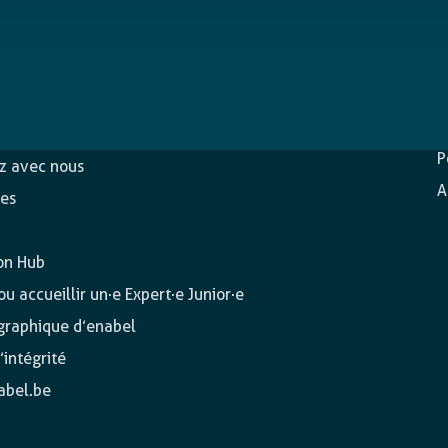
D
c
ons
P
ez avec nous
A
es
on Hub
u accueillir un·e Expert·e Junior·e
 graphique d’enabel
’intégrité
abel.be