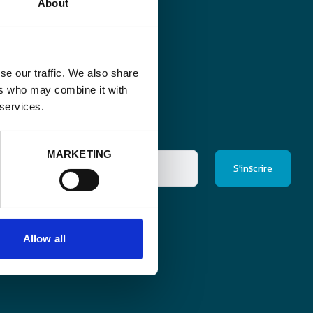
About
se our traffic. We also share
ers who may combine it with
 services.
MARKETING
ris à la newsletter
*
Allow all