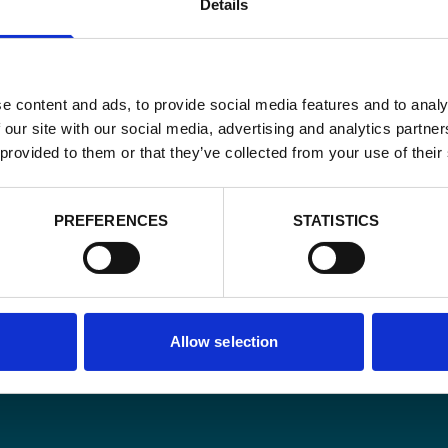
Details
e content and ads, to provide social media features and to analy
 our site with our social media, advertising and analytics partn
 provided to them or that they’ve collected from your use of their
Email
PREFERENCES
STATISTICS
*
Consent
Oui, je m'insc
matière de
*
CAPTCHA
Allow selection