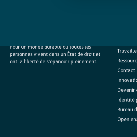
L’agence
Nos acti
Pour un monde durable où toutes les
Travaill
personnes vivent dans un État de droit et
Ressourc
ont la liberté de s’épanouir pleinement.
Contact
Innovati
Devenir o
Identité
Bureau d
Open.en