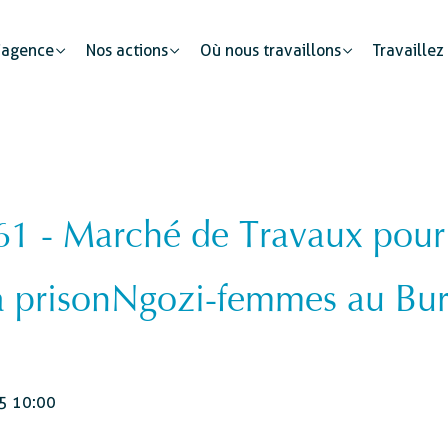
’agence
Nos actions
Où nous travaillons
Travaillez
 - Marché de Travaux pour l
Partenariats publics
Mobilité humaine
Justice
Le secteur privé : un cataly
a prisonNgozi-femmes au Bu
Développement urbain
Sécurité
s
Etat civil
5 10:00