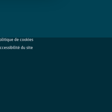
éclaration de
Suivez-nous
onfidentialité
olitique de cookies
ccessibilité du site