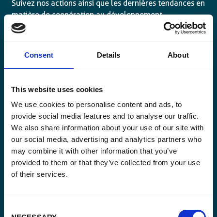
Suivez nos actions ainsi que les dernières tendances en
matière de coopération au développement.
Consent
Details
About
Email
This website uses cookies
*
We use cookies to personalise content and ads, to
provide social media features and to analyse our traffic.
Consent
Oui, je m'inscris à la newsletter
*
We also share information about your use of our site with
*
our social media, advertising and analytics partners who
CAPTCHA
may combine it with other information that you’ve
provided to them or that they’ve collected from your use
of their services.
Consent