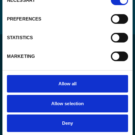
NECESSARY
Selection
PREFERENCES
STATISTICS
MARKETING
Pour un monde durable où toutes les personnes vivent
Allow all
dans un État de droit et ont la liberté de s’épanouir
pleinement.
Allow selection
L’agence
Deny
Nos actions