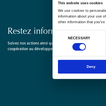
This website uses cookies
We use cookies to personalis
information about your use of
other information that you’ve
Restez informé·es
Consent
NECESSARY
Selection
Suivez nos actions ainsi que les dernières tendances en 
coopération au développement.
Deny
L’agence