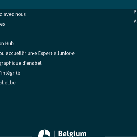
c
ons
P
ez avec nous
A
es
on Hub
u accueillir un·e Expert·e Junior·e
 graphique d’enabel
’intégrité
abel.be