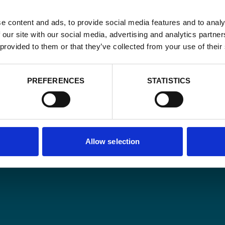
e content and ads, to provide social media features and to analy
 our site with our social media, advertising and analytics partn
 provided to them or that they’ve collected from your use of their
Email
*
PREFERENCES
STATISTICS
Consent
Oui, je m'insc
matière de
*
CAPTCHA
Allow selection
D