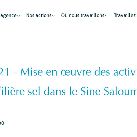
’agence
Nos actions
Où nous travaillons
Travaillez
 - Mise en œuvre des activit
Partenariats publics
Mobilité humaine
Justice
Le secteur privé : un cataly
filière sel dans le Sine Salou
Développement urbain
Sécurité
s
Etat civil
00