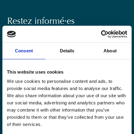
Restez informé·es
Suivez nos actions ainsi que les dernières tendances en
matière de coopération au développement.
Consent
Details
About
This website uses cookies
We use cookies to personalise content and ads, to
Email
provide social media features and to analyse our traffic.
*
We also share information about your use of our site with
our social media, advertising and analytics partners who
Consent
Oui, je m'inscris à la newsletter
*
may combine it with other information that you’ve
*
provided to them or that they’ve collected from your use
CAPTCHA
of their services.