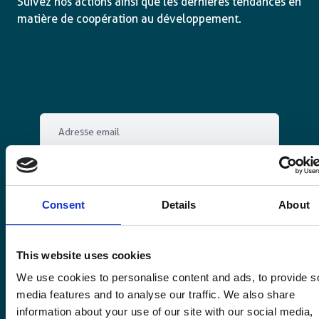
Suivez nos actions ainsi que les dernières tendances en
matière de coopération au développement.
Email
*
Consent
Oui, je m'inscris à la newsletter
*
*
Consent
Details
About
CAPTCHA
This website uses cookies
We use cookies to personalise content and ads, to provide s
media features and to analyse our traffic. We also share
information about your use of our site with our social media,