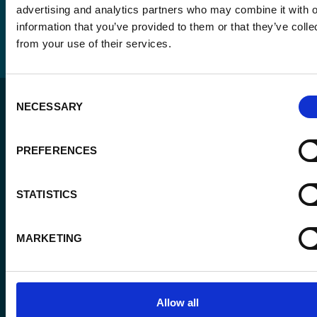
advertising and analytics partners who may combine it with o
information that you’ve provided to them or that they’ve colle
from your use of their services.
Consent
NECESSARY
Selection
PREFERENCES
Pour un monde durable où toutes les personnes vivent
STATISTICS
dans un État de droit et ont la liberté de s’épanouir
pleinement.
MARKETING
L’agence
Nos actions
Allow all