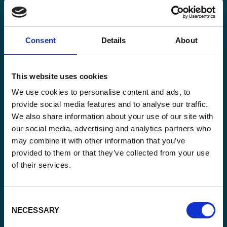
Consent
Details
About
Email
*
This website uses cookies
Consent
Oui, je m'inscris à la newsletter
*
We use cookies to personalise content and ads, to
*
provide social media features and to analyse our traffic.
CAPTCHA
We also share information about your use of our site with
our social media, advertising and analytics partners who
may combine it with other information that you’ve
provided to them or that they’ve collected from your use
of their services.
Consent
NECESSARY
Selection