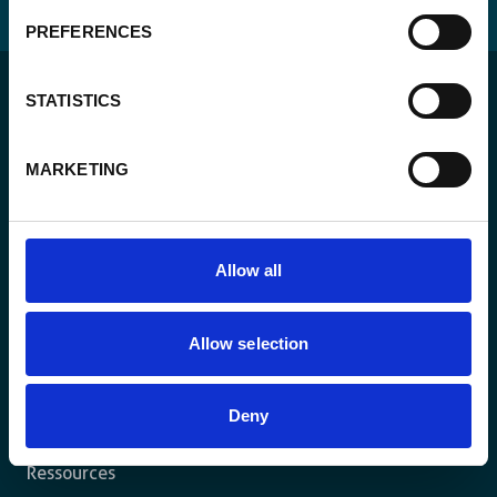
PREFERENCES
STATISTICS
MARKETING
Pour un monde durable où toutes les personnes vivent
dans un État de droit et ont la liberté de s’épanouir
pleinement.
Allow all
L’agence
Allow selection
Nos actions
Deny
Travaillez avec nous
Ressources