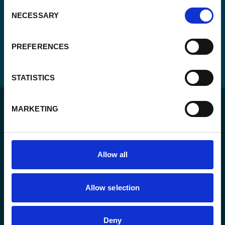
Consent
NECESSARY
Selection
PREFERENCES
STATISTICS
MARKETING
Allow all
Pour un monde durable où toutes les personnes vivent
dans un État de droit et ont la liberté de s’épanouir
pleinement.
Allow selection
L’agence
Deny