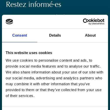
Restez informé·es
Suivez nos actions ainsi que les dernières tendances en
matière de coopération au développement.
Consent
Details
About
This website uses cookies
Email
We use cookies to personalise content and ads, to
*
provide social media features and to analyse our traffic.
We also share information about your use of our site with
Consent
Oui, je m'inscris à la newsletter
*
our social media, advertising and analytics partners who
*
may combine it with other information that you’ve
CAPTCHA
provided to them or that they’ve collected from your use
of their services.