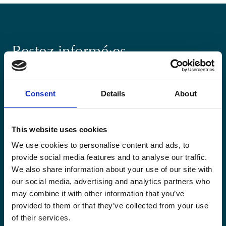
Restez informé·es
Suivez nos actions ainsi que les dernières tendances en
matière de coopération au développement.
Consent
Details
About
This website uses cookies
We use cookies to personalise content and ads, to
provide social media features and to analyse our traffic.
Email
*
We also share information about your use of our site with
our social media, advertising and analytics partners who
may combine it with other information that you’ve
Consent
Oui, je m'inscris à la newsletter
*
provided to them or that they’ve collected from your use
*
of their services.
CAPTCHA