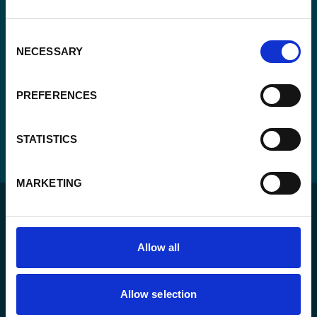
Consent
NECESSARY
Selection
PREFERENCES
STATISTICS
MARKETING
Allow all
Pour un monde durable où toutes les personnes vivent
Allow selection
dans un État de droit et ont la liberté de s’épanouir