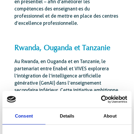
en présentiel – afin d’améliorer les
compétences des enseignant·es du
professionnel et de mettre en place des centres
d’excellence professionnelle.
Rwanda, Ouganda et Tanzanie
Au Rwanda, en Ouganda et en Tanzanie, le
partenariat entre Enabel et VIVES explorera
l’intégration de l’intelligence artificielle
générative (GenAI) dans l’enseignement
secondaire inférieur. Cette initiative ambitionne
d’apporter un appui technique et pédagogique
dans le cadre de l’utilisation de la GenAI en tant
qu’outil pour les enseignant·es. Cela permet
Consent
Details
About
d’enrichir l’expérience d’apprentissage sans
devoir remplacer les enseignant·es. Le résultat
escompté est que les partenaires d’exécution se