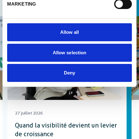
Autres actualités et ressources
MARKETING
Actualités
Allow all
Allow selection
Deny
27 juillet 2026
Quand la visibilité devient un levier
de croissance