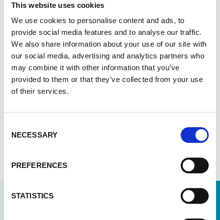
This website uses cookies
familiarisent avec l’IA dans l’enseignement et
We use cookies to personalise content and ads, to
que les expert·es de VIVES acquièrent une
provide social media features and to analyse our traffic.
compréhension approfondie du contexte local
We also share information about your use of our site with
et des défis liés au numérique. En août 2025,
our social media, advertising and analytics partners who
des enseignant·es de VIVES se sont déjà
may combine it with other information that you’ve
rendu·es en Ouganda et en Tanzanie pour
provided to them or that they’ve collected from your use
démarrer l’intégration de l’IA dans
of their services.
l’enseignement.
Consent
NECESSARY
Selection
En savoir plus sur notre action en
Ukraine
PREFERENCES
STATISTICS