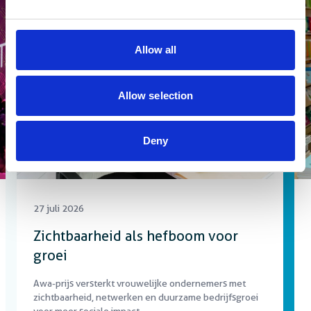
Nieuws
Allow all
Allow selection
Deny
27 juli 2026
Zichtbaarheid als hefboom voor
groei
Awa-prijs versterkt vrouwelijke ondernemers met
zichtbaarheid, netwerken en duurzame bedrijfsgroei
voor meer sociale impact.