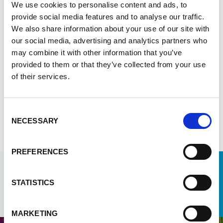
wordt dat de uitvoerende partners vertrouwd
We use cookies to personalise content and ads, to
raken met AI in het onderwijs en dat de experts
provide social media features and to analyse our traffic.
van VIVES een grondig inzicht krijgen in de
We also share information about your use of our site with
lokale context en de digitale uitdagingen. In
our social media, advertising and analytics partners who
augustus 2025 reisden leerkrachten van VIVES
may combine it with other information that you’ve
al naar Oeganda en Tanzania om deze
provided to them or that they’ve collected from your use
integratie van AI in onderwijs op te starten.
of their services.
Consent
NECESSARY
Meer over ons werk in Oekraïne
Selection
PREFERENCES
STATISTICS
Meer updates en publicaties
MARKETING