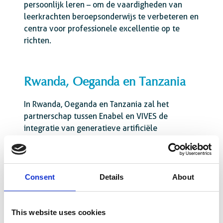
persoonlijk leren – om de vaardigheden van
leerkrachten beroepsonderwijs te verbeteren en
centra voor professionele excellentie op te
richten.
Rwanda, Oeganda en Tanzania
In Rwanda, Oeganda en Tanzania zal het
partnerschap tussen Enabel en VIVES de
integratie van generatieve artificiële
intelligentie (GenAI) in het lager secundair
onderwijs onderzoeken. Het initiatief heeft tot
doel technische en pedagogische ondersteuning
te bieden voor het gebruik van GenAI als
Consent
Details
About
hulpmiddel voor leerkrachten, waardoor de
leerervaring wordt verrijkt zonder dat
leerkrachten worden vervangen. Verwacht
This website uses cookies