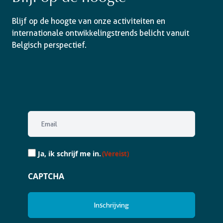
Blijf op de hoogte van onze activiteiten en
internationale ontwikkelingstrends belicht vanuit
Belgisch perspectief.
Email
(Vereist)
Ja,
Ja, ik schrijf me in.
(Vereist)
ik
schrijf
CAPTCHA
me
in.
(Vereist)