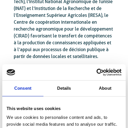
Tech), l’Institut National Agronomique de Tunisie
(INAT) et l’Institution de la Recherche et de
l’Enseignement Supérieur Agricoles (IRESA), le
Centre de coopération internationale en
recherche agronomique pour le développement
(CIRAD) favorisant le transfert de compétences
à la production de connaissances appliquées et
à l’appui aux processus de décision publique à
partir de données locales et satellitaires.
Des expériences internationales
Consent
Details
About
au service de la Tunisie
Le projet s’inscrit dans la lignée de projets
This website uses cookies
menés par Enabel et la Wallonie en Afrique,
notamment au Sénégal et le soutien au
We use cookies to personalise content and ads, to
programme régional LATAWAMA/TAKIWAMA
provide social media features and to analyse our traffic.