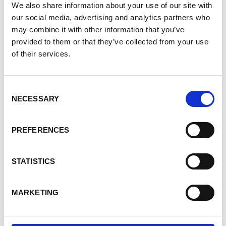
dans le bassin du lac Tanganyika et du lac Kivu
.
We also share information about your use of our site with
Ces expériences ont démontré l’efficacité d’une
our social media, advertising and analytics partners who
approche intégrée, associant expertise belge et
may combine it with other information that you’ve
coopération internationale, pour renforcer la
provided to them or that they’ve collected from your use
résilience climatique et promouvoir une gestion
of their services.
durable des ressources naturelles.
Consent
NECESSARY
Selection
Objectifs et résultats attendus
Le projet poursuit plusieurs objectifs majeurs :
PREFERENCES
Renforcer les capacités de suivi et de gestion
des eaux souterraines par l’installation de
STATISTICS
systèmes de télémesure, de compteurs
intelligents et le développement d’une
MARKETING
plateforme de partage d’information.
Définir un modèle de gouvernance
territorialisée et multisectorielle, élaboré de