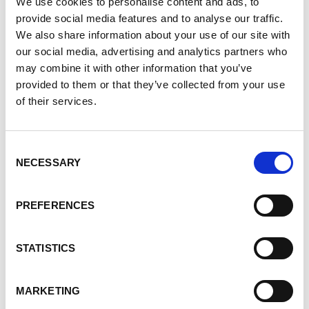
We use cookies to personalise content and ads, to
aangetoond dat een geïntegreerde aanpak,
provide social media features and to analyse our traffic.
waarbij Belgische expertise en internationale
We also share information about your use of our site with
samenwerking worden gecombineerd,
our social media, advertising and analytics partners who
doeltreffend is om de klimaatresistentie te
may combine it with other information that you’ve
versterken en een duurzaam beheer van
provided to them or that they’ve collected from your use
natuurlijke hulpbronnen te bevorderen.
of their services.
Doelstellingen en verwachte
Consent
resultaten
NECESSARY
Selection
Het project heeft verschillende belangrijke
PREFERENCES
doelstellingen:
• Versterking van de capaciteit voor monitoring
STATISTICS
en beheer van grondwater door de installatie
van telemetriesystemen, slimme meters en de
ontwikkeling van een platform voor informatie-
MARKETING
uitwisseling.