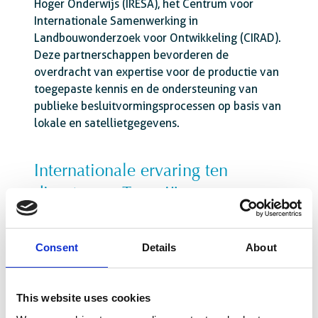
Hoger Onderwijs (IRESA), het Centrum voor
Internationale Samenwerking in
Landbouwonderzoek voor Ontwikkeling (CIRAD).
Deze partnerschappen bevorderen de
overdracht van expertise voor de productie van
toegepaste kennis en de ondersteuning van
publieke besluitvormingsprocessen op basis van
lokale en satellietgegevens.
Internationale ervaring ten
dienste van Tunesië
Het project sluit aan bij projecten die Enabel en
Wallonië in Afrika hebben uitgevoerd, met
Consent
Details
About
name in Senegal, en bij de steun aan
het
regionale programma LATAWAMA/TAKIWAMA in
het stroomgebied van het Tanganyikameer en
This website uses cookies
het Kivumeer
. Deze ervaringen hebben