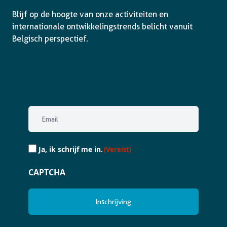
Blijf op de hoogte van onze activiteiten en
internationale ontwikkelingstrends belicht vanuit
Belgisch perspectief.
Email
(Vereist)
Ja,
Ja, ik schrijf me in.
(Vereist)
ik
schrijf
CAPTCHA
me
in.
(Vereist)