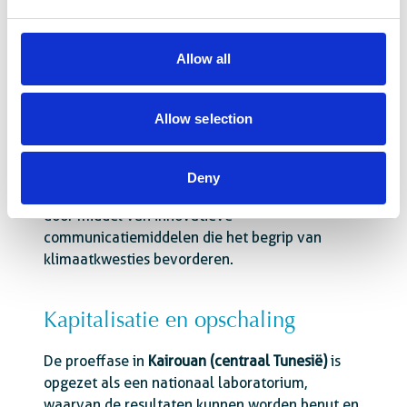
• Een participatief en inclusief model voor
territoriaal en multisectoraal bestuur uitwerken
Allow all
om een duurzaam gebruik van grondwater te
garanderen en de klimaatverandering het hoofd
te bieden.
Allow selection
• Het bewustzijn van politici en het grote publiek
vergroten voor het behoud, het rationele
Deny
gebruik en de valorisatie van watervoorraden,
door middel van innovatieve
communicatiemiddelen die het begrip van
klimaatkwesties bevorderen.
Kapitalisatie en opschaling
De proeffase in
Kairouan (centraal Tunesië)
is
opgezet als een nationaal laboratorium,
waarvan de resultaten kunnen worden benut en