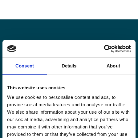
Restez informé·es
Suivez nos actions ainsi que les dernières tendances en
Consent
Details
About
matière de coopération au développement.
This website uses cookies
We use cookies to personalise content and ads, to
provide social media features and to analyse our traffic.
We also share information about your use of our site with
Email
*
our social media, advertising and analytics partners who
may combine it with other information that you’ve
provided to them or that they’ve collected from your use
Consent