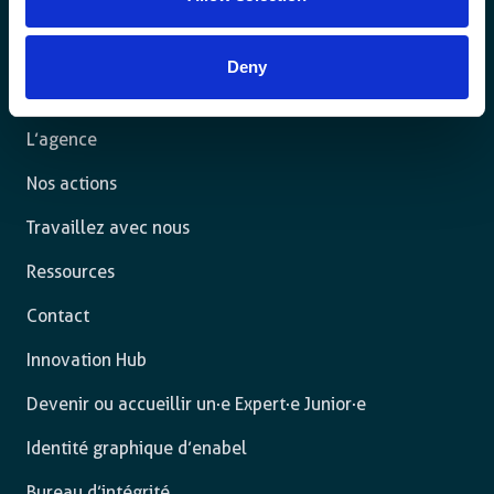
Pour un monde durable où toutes les personnes vivent
dans un État de droit et ont la liberté de s’épanouir
pleinement.
Deny
L’agence
Nos actions
Travaillez avec nous
Ressources
Contact
Innovation Hub
Devenir ou accueillir un·e Expert·e Junior·e
Identité graphique d’enabel
Bureau d’intégrité