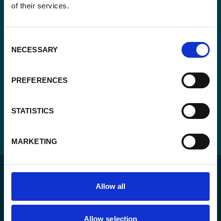
Oui, je m'inscris à la newsletter
*
of their services.
*
CAPTCHA
Consent
NECESSARY
Selection
PREFERENCES
STATISTICS
MARKETING
Allow all
Allow selection