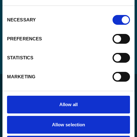
Consent
NECESSARY
Selection
PREFERENCES
STATISTICS
MARKETING
Allow all
Pour un monde durable où toutes les personnes vivent
Allow selection
dans un État de droit et ont la liberté de s’épanouir
pleinement.