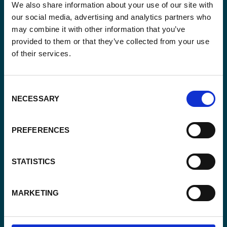
We also share information about your use of our site with
our social media, advertising and analytics partners who
may combine it with other information that you’ve
provided to them or that they’ve collected from your use
of their services.
Email
*
Consent
Consent
Oui, je m'inscris à la newsletter
*
NECESSARY
Selection
*
CAPTCHA
PREFERENCES
STATISTICS
MARKETING