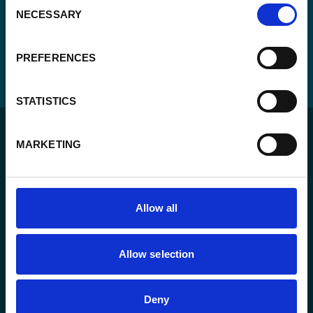
Consent
NECESSARY
Selection
PREFERENCES
STATISTICS
MARKETING
Pour un monde durable où toutes les personnes vivent
Allow all
dans un État de droit et ont la liberté de s’épanouir
pleinement.
Allow selection
L’agence
Deny