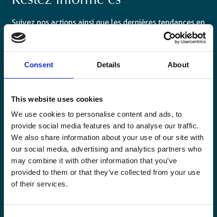
Restez informé·es
Suivez nos actions ainsi que les dernières tendances en
matière de coopération au développement.
Consent
Details
About
This website uses cookies
Email
*
We use cookies to personalise content and ads, to
provide social media features and to analyse our traffic.
Consent
We also share information about your use of our site with
Oui, je m'inscris à la newsletter
*
our social media, advertising and analytics partners who
*
may combine it with other information that you’ve
CAPTCHA
provided to them or that they’ve collected from your use
of their services.