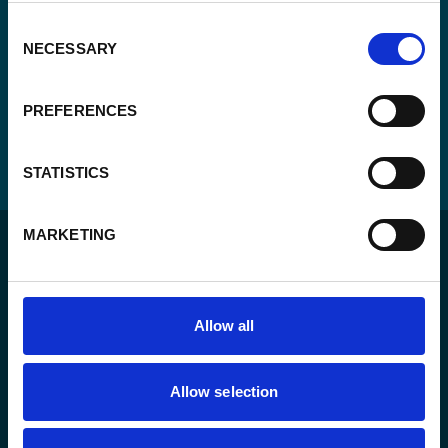
Consent
NECESSARY
Selection
PREFERENCES
STATISTICS
MARKETING
Allow all
Pour un monde durable où toutes les personnes vivent
dans un État de droit et ont la liberté de s’épanouir
Allow selection
pleinement.