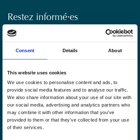
Restez informé·es
Suivez nos actions ainsi que les dernières tendances en
matière de coopération au développement.
Consent
Details
About
This website uses cookies
We use cookies to personalise content and ads, to
Email
*
provide social media features and to analyse our traffic.
We also share information about your use of our site with
our social media, advertising and analytics partners who
Consent
Oui, je m'inscris à la newsletter
*
may combine it with other information that you’ve
*
provided to them or that they’ve collected from your use
CAPTCHA
of their services.