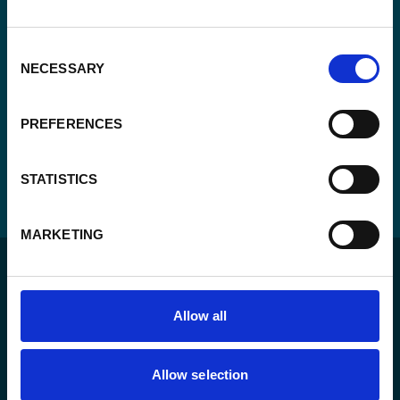
Consent
NECESSARY
Selection
PREFERENCES
STATISTICS
MARKETING
Allow all
Pour un monde durable où toutes les personnes vivent
Allow selection
dans un État de droit et ont la liberté de s’épanouir