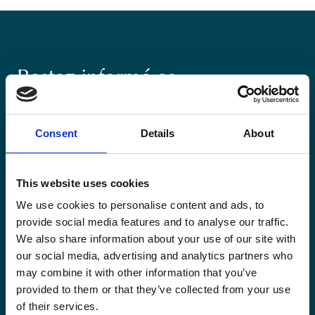
Restez informé·es
Suivez nos actions ainsi que les dernières tendances en
matière de coopération au développement.
Consent
Details
About
This website uses cookies
We use cookies to personalise content and ads, to
provide social media features and to analyse our traffic.
Email
*
We also share information about your use of our site with
our social media, advertising and analytics partners who
may combine it with other information that you’ve
Consent
Oui, je m'inscris à la newsletter
*
provided to them or that they’ve collected from your use
*
of their services.
CAPTCHA