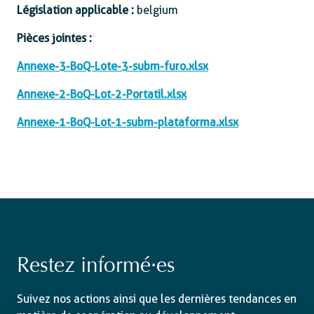
Législation applicable :
belgium
Pièces jointes :
Annexe-3-BoQ-Lote-3-subm-furo.xlsx
Annexe-2-BoQ-Lot-2-Portatil.xlsx
Annexe-1-BoQ-Lot-1-subm-plataforma.xlsx
Restez informé·es
Suivez nos actions ainsi que les dernières tendances en