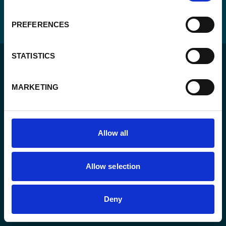
PREFERENCES
STATISTICS
MARKETING
Pour un monde durable où toutes les personnes vivent
dans un État de droit et ont la liberté de s’épanouir
Allow all
pleinement.
Allow selection
L’agence
Nos actions
Deny
Travaillez avec nous