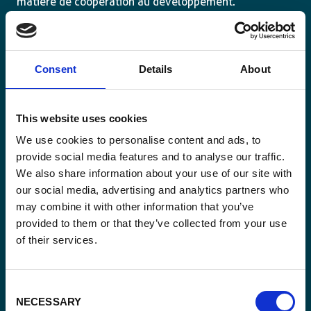
matière de coopération au développement.
Consent
Details
About
Email
*
This website uses cookies
We use cookies to personalise content and ads, to
Consent
Oui, je m'inscris à la newsletter
*
provide social media features and to analyse our traffic.
*
We also share information about your use of our site with
CAPTCHA
our social media, advertising and analytics partners who
may combine it with other information that you’ve
provided to them or that they’ve collected from your use
of their services.
Consent
NECESSARY
Selection