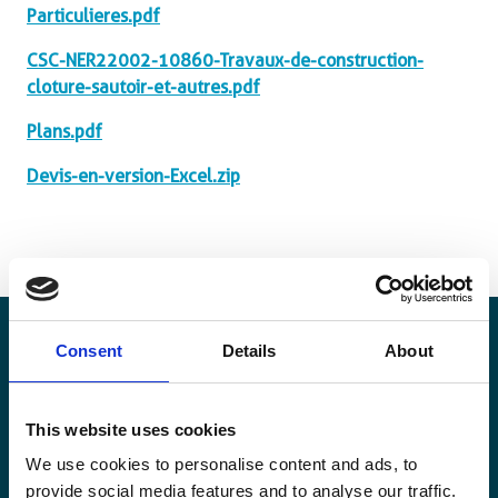
Particulieres.pdf
CSC-NER22002-10860-Travaux-de-construction-
cloture-sautoir-et-autres.pdf
Plans.pdf
Devis-en-version-Excel.zip
Consent
Details
About
Restez informé·es
This website uses cookies
Suivez nos actions ainsi que les dernières tendances en
We use cookies to personalise content and ads, to
matière de coopération au développement.
provide social media features and to analyse our traffic.