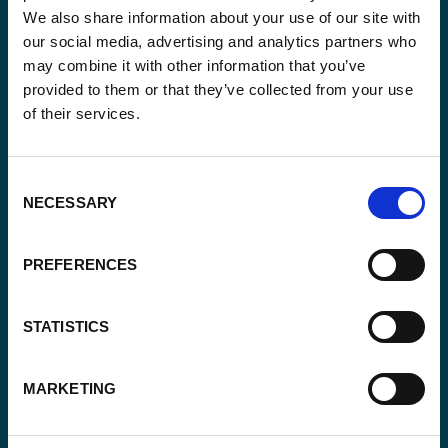
We also share information about your use of our site with
our social media, advertising and analytics partners who
may combine it with other information that you’ve
provided to them or that they’ve collected from your use
of their services.
Email
*
Consent
Consent
NECESSARY
Oui, je m'inscris à la newsletter
*
Selection
*
CAPTCHA
PREFERENCES
STATISTICS
MARKETING