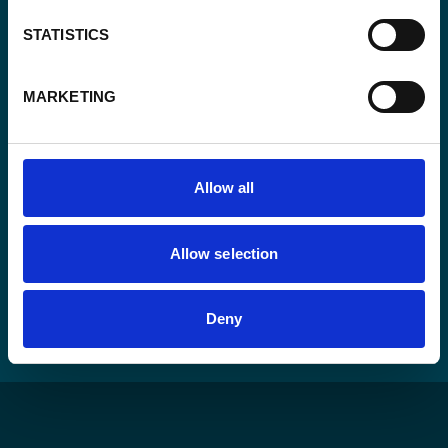
*
STATISTICS
Consent
Oui, je m'inscris à la newsletter
*
*
MARKETING
CAPTCHA
Allow all
Allow selection
Deny