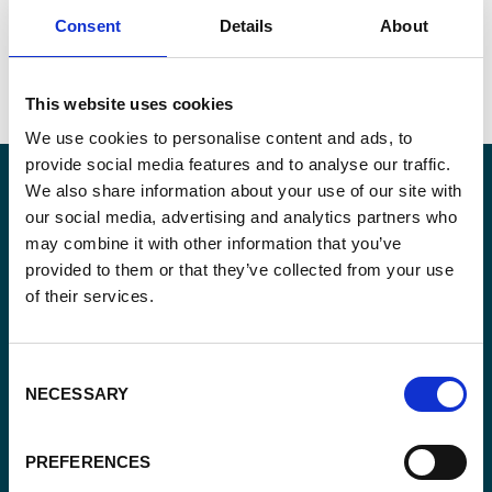
recaptilatif.docx
Consent
Details
About
This website uses cookies
We use cookies to personalise content and ads, to
provide social media features and to analyse our traffic.
We also share information about your use of our site with
our social media, advertising and analytics partners who
may combine it with other information that you’ve
Restez informé·es
provided to them or that they’ve collected from your use
of their services.
Suivez nos actions ainsi que les dernières tendances en
matière de coopération au développement.
Consent
NECESSARY
Selection
PREFERENCES
Email