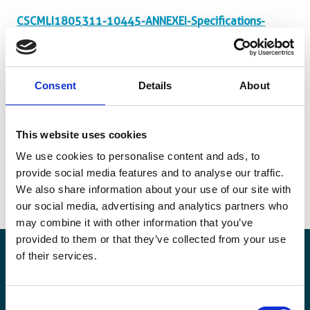
CSCMLI1805311-10445-ANNEXEI-Specifications-
techniques-Plans.pdf
CSCMLI1805311-10445-ANNEXE-III-Metre-
recaptilatif.docx
Consent
Details
About
CSCMLI1805311-10445-ANNEXE-II-Bordereau-et-
definition-des-prix.docx
This website uses cookies
MLI1805311-10445-Formulaires.docx
We use cookies to personalise content and ads, to
provide social media features and to analyse our traffic.
We also share information about your use of our site with
our social media, advertising and analytics partners who
may combine it with other information that you’ve
provided to them or that they’ve collected from your use
of their services.
Blijf op de hoogte
Consent