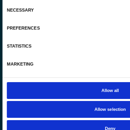
Consent
Open.enabel.be
NECESSARY
Selection
GDPR Privacy notice
PREFERENCES
Cookies policy
Accessibility of the site
STATISTICS
MARKETING
Allow all
Allow selection
© 2026 Enabel. All rights reserved.
Deny
Made with love by
CBTW