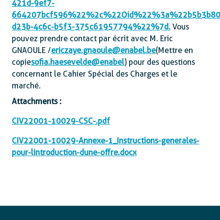
421d-9ef7-
664207bcf596%22%2c%22Oid%22%3a%22b5b3b80
d23b-4c6c-b5f3-375c61957794%22%7d
.
Vous
pouvez prendre contact par écrit avec M. Eric
GNAOULE /
ericzaye.gnaoule@enabel.be
(Mettre en
copie
sofia.haesevelde@enabel
) pour des questions
concernant le Cahier Spécial des Charges et le
marché.
Attachments :
CIV22001-10029-CSC-.pdf
CIV22001-10029-Annexe-1_Instructions-generales-
pour-lintroduction-dune-offre.docx