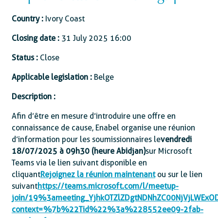
Country :
Ivory Coast
Closing date :
31 July 2025 16:00
Status :
Close
Applicable legislation :
Belge
Description :
Afin d’être en mesure d’introduire une offre en
connaissance de cause, Enabel organise une réunion
d’information pour les soumissionnaires le
vendredi
18/07/2025 à 09h30 (heure Abidjan)
sur Microsoft
Teams via le lien suivant disponible en
cliquant
Rejoignez la réunion maintenant
ou sur le lien
suivant
https://teams.microsoft.com/l/meetup-
join/19%3ameeting_YjhkOTZlZDgtNDNhZC00NjVjLWEx
context=%7b%22Tid%22%3a%228552ee09-2fab-