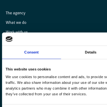
The agency
What we do
Work with us
Resources
Contact
Consent
Details
Innovation Hub
This website uses cookies
Become or hire a Junior Expert
We use cookies to personalise content and ads, to provide s
Graphic identity
traffic. We also share information about your use of our site 
analytics partners who may combine it with other information 
Report an integrity concern
they’ve collected from your use of their services.
Follow us