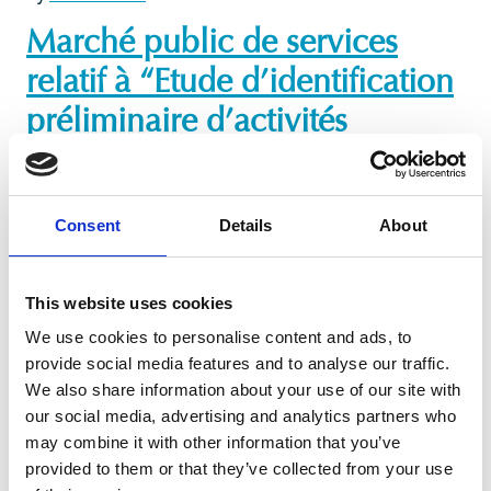
Marché public de services
relatif à “Etude d’identification
préliminaire d’activités
génératrices de revenus (AGR)
durables accessibles aux
Consent
Details
About
personnes affectées par les
déplacements”
This website uses cookies
July 14, 2026
We use cookies to personalise content and ads, to
provide social media features and to analyse our traffic.
By
willy.ntamagara@enabel.be
We also share information about your use of our site with
Marché public de services
our social media, advertising and analytics partners who
may combine it with other information that you’ve
relatif à “Etude d’identification
provided to them or that they’ve collected from your use