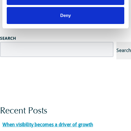
Posts
Older posts
Deny
navigation
SEARCH
Search
Recent Posts
When visibility becomes a driver of growth