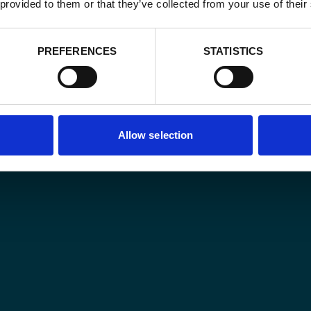
 provided to them or that they’ve collected from your use of their
PREFERENCES
STATISTICS
Allow selection
mojong
s jeunes talents
 des femmes
éparer l’avenir de la filière café