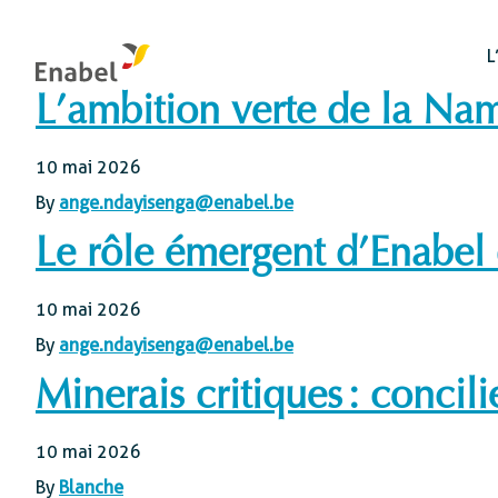
L
L’ambition verte de la Na
10 mai 2026
By
ange.ndayisenga@enabel.be
Le rôle émergent d’Enabel 
Organes de gestion et de contrôle
Gestion des ressources
Santé mondiale
10 mai 2026
Intégrité : le canal interne de signalement
naturelles et biodiversité
By
ange.ndayisenga@enabel.be
Education et
L’évaluation chez Enabel
Systèmes alimentaires
développement de
Minerais critiques : concil
compétences
Transition énergétique
Développement
Eau
10 mai 2026
économique et
d’entreprises
By
Blanche