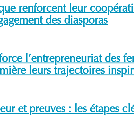
ique renforcent leur coopérat
ngagement des diasporas
force l’entrepreneuriat des f
ière leurs trajectoires inspi
r et preuves : les étapes clé