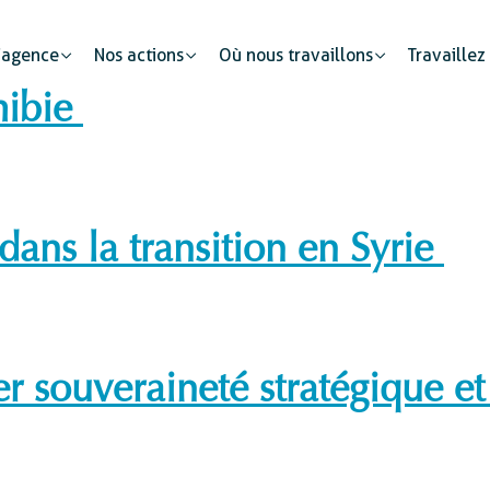
’agence
Nos actions
Où nous travaillons
Travaillez
mibie
dans la transition en Syrie
Partenariats publics
Mobilité humaine
Justice
Le secteur privé : un cataly
Développement urbain
Sécurité
s
Etat civil
ier souveraineté stratégique e