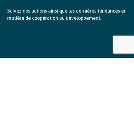
Suivez nos actions ainsi que les dernières tendances en
matière de coopération au développement.
Email
*
Consent
Oui, je m'inscris à la newsletter
*
*
CAPTCHA