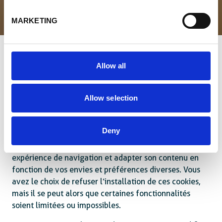
MARKETING
Que sont les cookies ?
Allow all
Les cookies sont des petits fichiers textes émis par le
serveur du site web que vous consultez et qui sont
inscrits via votre navigateur web sur le disque dur de
Allow selection
votre système. Les cookies ne sont pas des
programmes actifs exécutables et ne constituent, par
conséquent, pas un risque pour votre système.
Deny
Enabel.be utilise des cookies pour améliorer votre
expérience de navigation et adapter son contenu en
fonction de vos envies et préférences diverses. Vous
avez le choix de refuser l’installation de ces cookies,
mais il se peut alors que certaines fonctionnalités
soient limitées ou impossibles.