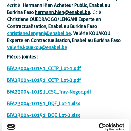
écrit à :
Hermann Hien
Acheteur Public, Enabel au
Burkina Faso
hermann.hien@enabel.be
.
Cc à :
Christiane OUEDRAOGO/LENGANI
Experte en
Contractualisation, Enabel au Burkina Faso
christiane.lengani@enabel.be
.
Valérie KOUAKOU
Experte en Contractualisation, Enabel au Burkina Faso
valerie.kouakou@enabel.be
Pièces jointes :
BFA23004-10151_CCTP_Lot-1.pdf
BFA23004-10151_CCTP_Lot-2.pdf
BFA23004-10151_CSC_Trav-Negoc.pdf
BFA23004-10151_DQE_Lot-1.xlsx
BFA23004-10151_DQE_Lot-2.xlsx
01_Plans-darchitecture_CME_Pouytenga.pdf