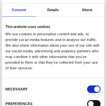
02_NOT1.pdf
Consent
Details
About
03_CARNET-DE-COFFRAGE-CENTRE-MERE-ENFANTS.pdf
04_CAR1.pdf
This website uses cookies
We use cookies to personalise content and ads, to
05_NOT1.pdf
provide social media features and to analyse our traffic.
06_Tableaux-electriques-CME_Pouytenga.pdf
We also share information about your use of our site with
our social media, advertising and analytics partners who
07_EXI1.pdf
may combine it with other information that you’ve
provided to them or that they’ve collected from your use
01_Plans-darchitecture_SSC_Pouytenga.pdf
of their services.
02_NOTE-DE-CALCUL-2.pdf
03_CARNET-DE-COFFRAGE-SERVICE-SOCIAL-1.pdf
Consent
NECESSARY
Selection
04_CAR1-1.pdf
05_Notes-de-Calcul-SSC_Pouytenga.pdf
PREFERENCES