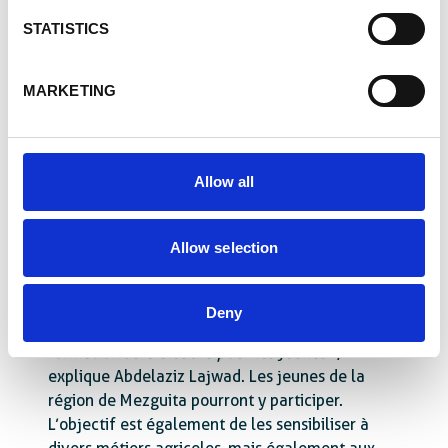
Une approche sociale
STATISTICS
Sensible à l’égalité de genres, le GIE implique de
MARKETING
plus en plus de femmes dans les organes de
gouvernance, les organisations d’actions de
sensibilisation sur les pratiques
environnementales, et la contribution au
Allow all
rajeunissement de la palmeraie en plantant des
palmiers.
Allow selection
La Fondation Collibri de Colruyt Group, qui
soutient des jeunes en situation difficile, s’inscrit
également dans cette démarche sociale.
« Dans
Deny
le cadre de ce partenariat, un programme de
formation sera élaboré pour les jeunes »
,
explique Abdelaziz Lajwad. Les jeunes de la
région de Mezguita pourront y participer.
L’objectif est également de les sensibiliser à