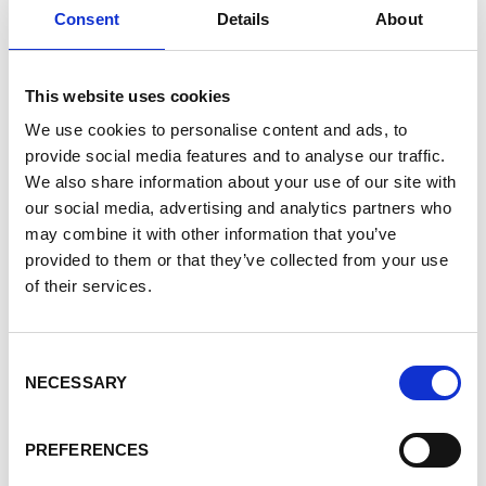
production de 70 tonnes de CO2 par an.
Consent
Details
About
Aucun pesticide, herbicide ou produit chimique
n’est utilisé dans les vergers de dattes. Le
This website uses cookies
système d’irrigation modernisé est basé sur des
We use cookies to personalise content and ads, to
pratiques traditionnelles respectueuses de
provide social media features and to analyse our traffic.
l’environnement.
We also share information about your use of our site with
our social media, advertising and analytics partners who
may combine it with other information that you’ve
provided to them or that they’ve collected from your use
of their services.
Consent
NECESSARY
Selection
PREFERENCES